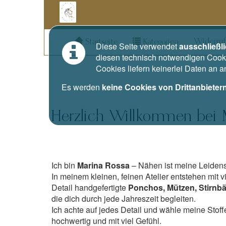
Widerruf
Startseite
Kategorien
Diese Seite verwendet
ausschließl
diesen technisch notwendigen Cooki
Cookies liefern keinerlei Daten an 
Es werden
keine Cookies von Drittanbieter
Herzlich Willkommen bei 
Ich bin
Marina Rossa
– Nähen ist meine Leidens
In meinem kleinen, feinen Atelier entstehen mit 
Detail handgefertigte
Ponchos, Mützen, Stirnb
die dich durch jede Jahreszeit begleiten.
Ich achte auf jedes Detail und wähle meine Stoffe
hochwertig und mit viel Gefühl.