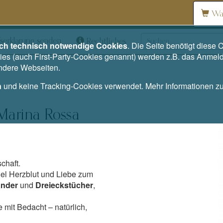
Wa
serklärung senden
Rechtliches
ich technisch notwendige Cookies
. Die Seite benötigt dies
es (auch First-Party-Cookies genannt) werden z.B. das Anmel
andere Webseiten.
n
und keine Tracking-Cookies verwendet. Mehr Informationen 
Marina Rossa
chaft.
viel Herzblut und Liebe zum
änder
und
Dreieckstücher
,
 mit Bedacht – natürlich,