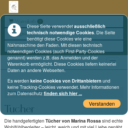
Warenkorb
0
Diese Seite verwendet
ausschließlich
technisch notwendige Cookies
. Die Seite
Registrieren
benötigt diese Cookies wie eine
Nähmaschine den Faden. Mit diesen technisch
Anmelden
notwendigen Cookies (auch First-Party-Cookies
genannt) werden z.B. das Anmelden und der
Warenkorb ermöglicht. Diese Cookies liefern keinerlei
Daten an andere Webseiten.
Es werden
keine Cookies von Drittanbietern
und
keine Tracking-Cookies verwendet. Mehr Informationen
Kategorien
Tücher
zum Datenschutz
finden sich hier ...
Verstanden
Tücher
Die handgefertigten
Tücher von Marina Rossa
sind echte
Wohlfühlbegleiter – leicht, weich und mit viel Liebe genäht.