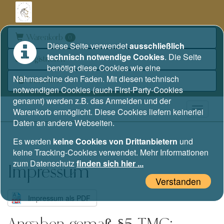
Warenkorb
0
Diese Seite verwendet
ausschließlich
technisch notwendige Cookies
. Die Seite
Registrieren
benötigt diese Cookies wie eine
Nähmaschine den Faden. Mit diesen technisch
Anmelden
notwendigen Cookies (auch First-Party-Cookies
genannt) werden z.B. das Anmelden und der
Warenkorb ermöglicht. Diese Cookies liefern keinerlei
Daten an andere Webseiten.
Es werden
keine Cookies von Drittanbietern
und
keine Tracking-Cookies verwendet. Mehr Informationen
zum Datenschutz
finden sich hier ...
Impressum
Verstanden
Impressum als PDF