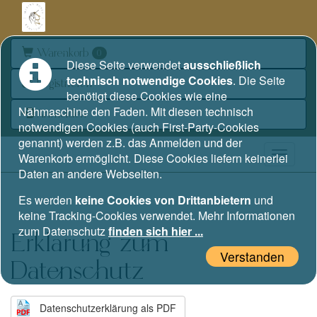
Warenkorb
0
Diese Seite verwendet
ausschließlich
technisch notwendige Cookies
. Die Seite
Registrieren
benötigt diese Cookies wie eine
Nähmaschine den Faden. Mit diesen technisch
Anmelden
notwendigen Cookies (auch First-Party-Cookies
genannt) werden z.B. das Anmelden und der
Warenkorb ermöglicht. Diese Cookies liefern keinerlei
Daten an andere Webseiten.
Es werden
keine Cookies von Drittanbietern
und
keine Tracking-Cookies verwendet. Mehr Informationen
zum Datenschutz
finden sich hier ...
Erklärung zum
Verstanden
Datenschutz
Datenschutzerklärung als PDF