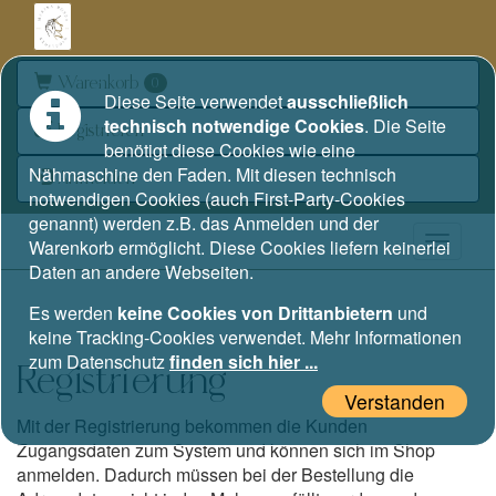
Warenkorb
0
Diese Seite verwendet
ausschließlich
technisch notwendige Cookies
. Die Seite
Registrieren
benötigt diese Cookies wie eine
Nähmaschine den Faden. Mit diesen technisch
Anmelden
notwendigen Cookies (auch First-Party-Cookies
genannt) werden z.B. das Anmelden und der
Warenkorb ermöglicht. Diese Cookies liefern keinerlei
Daten an andere Webseiten.
Es werden
keine Cookies von Drittanbietern
und
keine Tracking-Cookies verwendet. Mehr Informationen
zum Datenschutz
finden sich hier ...
Registrierung
Verstanden
Mit der Registrierung bekommen die Kunden
Zugangsdaten zum System und können sich im Shop
anmelden. Dadurch müssen bei der Bestellung die