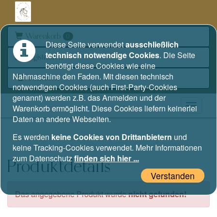
Warenkorb
0
Diese Seite verwendet
ausschließlich
technisch notwendige Cookies
. Die Seite
Registrieren
benötigt diese Cookies wie eine
Nähmaschine den Faden. Mit diesen technisch
Anmelden
notwendigen Cookies (auch First-Party-Cookies
genannt) werden z.B. das Anmelden und der
Warenkorb ermöglicht. Diese Cookies liefern keinerlei
Daten an andere Webseiten.
Es werden
keine Cookies von Drittanbietern
und
keine Tracking-Cookies verwendet. Mehr Informationen
zum Datenschutz
finden sich hier ...
Produktdetails
Verstanden
Das angegebene Produkt wurde
nicht gefunden!