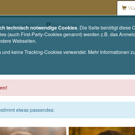
Wa
serklärung senden
Rechtliches
ich technisch notwendige Cookies
. Die Seite benötigt dies
es (auch First-Party-Cookies genannt) werden z.B. das Anmel
andere Webseiten.
n
und keine Tracking-Cookies verwendet. Mehr Informationen 
en!
bestimmt etwas passendes: