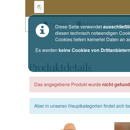
Widerruf
Startseite
Kategorien
Diese Seite verwendet
ausschließl
diesen technisch notwendigen Cooki
Cookies liefern keinerlei Daten an 
Es werden
keine Cookies von Drittanbieter
Produktdetails
Das angegebene Produkt wurde
nicht gefund
Aber in unseren Hauptkategorien findet sich 