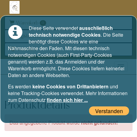
Warenkorb
0
Diese Seite verwendet
ausschließlich
technisch notwendige Cookies
. Die Seite
Registrieren
benötigt diese Cookies wie eine
Nähmaschine den Faden. Mit diesen technisch
Anmelden
notwendigen Cookies (auch First-Party-Cookies
genannt) werden z.B. das Anmelden und der
Warenkorb ermöglicht. Diese Cookies liefern keinerlei
Daten an andere Webseiten.
Es werden
keine Cookies von Drittanbietern
und
keine Tracking-Cookies verwendet. Mehr Informationen
zum Datenschutz
finden sich hier ...
Produktdetails
Verstanden
Das angegebene Produkt wurde
nicht gefunden!