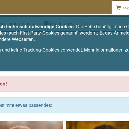
Wa
serklärung senden
Rechtliches
ich technisch notwendige Cookies
. Die Seite benötigt dies
es (auch First-Party-Cookies genannt) werden z.B. das Anmel
andere Webseiten.
n
und keine Tracking-Cookies verwendet. Mehr Informationen 
en!
bestimmt etwas passendes: