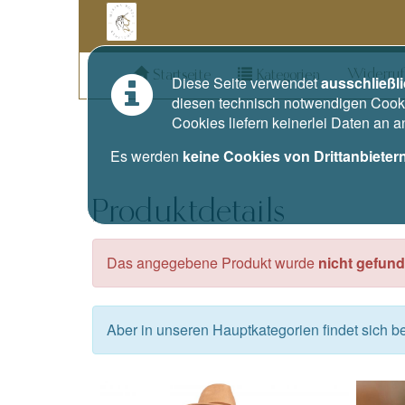
Widerruf
Startseite
Kategorien
Diese Seite verwendet
ausschließl
diesen technisch notwendigen Cooki
Cookies liefern keinerlei Daten an 
Es werden
keine Cookies von Drittanbieter
Produktdetails
Das angegebene Produkt wurde
nicht gefund
Aber in unseren Hauptkategorien findet sich 