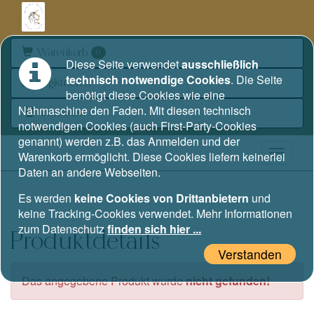
Warenkorb
0
Diese Seite verwendet
ausschließlich
technisch notwendige Cookies
. Die Seite
Registrieren
benötigt diese Cookies wie eine
Nähmaschine den Faden. Mit diesen technisch
Anmelden
notwendigen Cookies (auch First-Party-Cookies
genannt) werden z.B. das Anmelden und der
Warenkorb ermöglicht. Diese Cookies liefern keinerlei
Daten an andere Webseiten.
Es werden
keine Cookies von Drittanbietern
und
keine Tracking-Cookies verwendet. Mehr Informationen
zum Datenschutz
finden sich hier ...
Produktdetails
Verstanden
Das angegebene Produkt wurde
nicht gefunden!