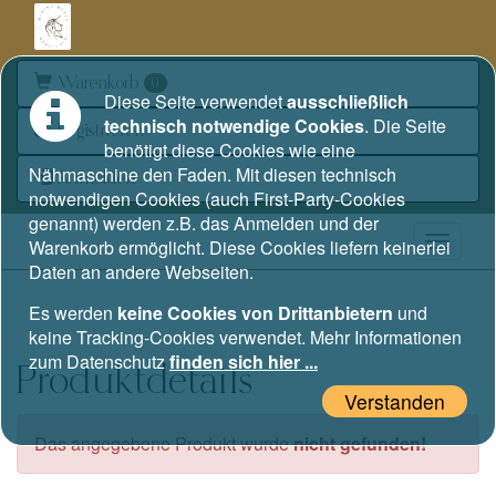
Warenkorb
0
Diese Seite verwendet
ausschließlich
technisch notwendige Cookies
. Die Seite
Registrieren
benötigt diese Cookies wie eine
Nähmaschine den Faden. Mit diesen technisch
Anmelden
notwendigen Cookies (auch First-Party-Cookies
genannt) werden z.B. das Anmelden und der
Warenkorb ermöglicht. Diese Cookies liefern keinerlei
Daten an andere Webseiten.
Es werden
keine Cookies von Drittanbietern
und
keine Tracking-Cookies verwendet. Mehr Informationen
zum Datenschutz
finden sich hier ...
Produktdetails
Verstanden
Das angegebene Produkt wurde
nicht gefunden!