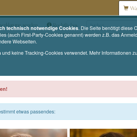
Wa
serklärung senden
Rechtliches
ich technisch notwendige Cookies
. Die Seite benötigt dies
es (auch First-Party-Cookies genannt) werden z.B. das Anmel
andere Webseiten.
n
und keine Tracking-Cookies verwendet. Mehr Informationen 
en!
bestimmt etwas passendes: