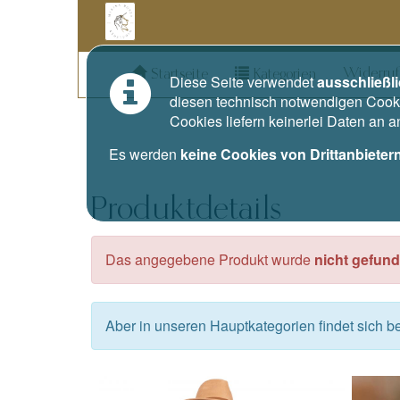
Widerruf
Startseite
Kategorien
Diese Seite verwendet
ausschließl
diesen technisch notwendigen Cooki
Cookies liefern keinerlei Daten an 
Es werden
keine Cookies von Drittanbieter
Produktdetails
Das angegebene Produkt wurde
nicht gefund
Aber in unseren Hauptkategorien findet sich 