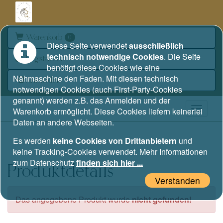
Warenkorb
0
Diese Seite verwendet
ausschließlich
technisch notwendige Cookies
. Die Seite
Registrieren
benötigt diese Cookies wie eine
Nähmaschine den Faden. Mit diesen technisch
Anmelden
notwendigen Cookies (auch First-Party-Cookies
genannt) werden z.B. das Anmelden und der
Warenkorb ermöglicht. Diese Cookies liefern keinerlei
Daten an andere Webseiten.
Es werden
keine Cookies von Drittanbietern
und
keine Tracking-Cookies verwendet. Mehr Informationen
zum Datenschutz
finden sich hier ...
Produktdetails
Verstanden
Das angegebene Produkt wurde
nicht gefunden!