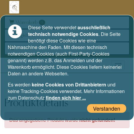
Warenkorb
0
Diese Seite verwendet
ausschließlich
technisch notwendige Cookies
. Die Seite
Registrieren
benötigt diese Cookies wie eine
Nähmaschine den Faden. Mit diesen technisch
Anmelden
notwendigen Cookies (auch First-Party-Cookies
genannt) werden z.B. das Anmelden und der
Warenkorb ermöglicht. Diese Cookies liefern keinerlei
Daten an andere Webseiten.
Es werden
keine Cookies von Drittanbietern
und
keine Tracking-Cookies verwendet. Mehr Informationen
zum Datenschutz
finden sich hier ...
Produktdetails
Verstanden
Das angegebene Produkt wurde
nicht gefunden!