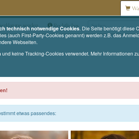
Wa
serklärung senden
Rechtliches
ich technisch notwendige Cookies
. Die Seite benötigt dies
es (auch First-Party-Cookies genannt) werden z.B. das Anmel
andere Webseiten.
n
und keine Tracking-Cookies verwendet. Mehr Informationen 
en!
bestimmt etwas passendes: