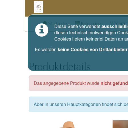
Widerruf
Startseite
Kategorien
Diese Seite verwendet
ausschließl
diesen technisch notwendigen Cooki
Cookies liefern keinerlei Daten an 
Es werden
keine Cookies von Drittanbieter
Produktdetails
Das angegebene Produkt wurde
nicht gefund
Aber in unseren Hauptkategorien findet sich 