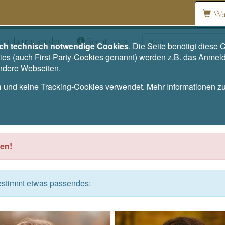
Wa
serklärung senden
Rechtliches
ich technisch notwendige Cookies
. Die Seite benötigt dies
es (auch First-Party-Cookies genannt) werden z.B. das Anmel
andere Webseiten.
n
und keine Tracking-Cookies verwendet. Mehr Informationen 
en!
bestimmt etwas passendes: