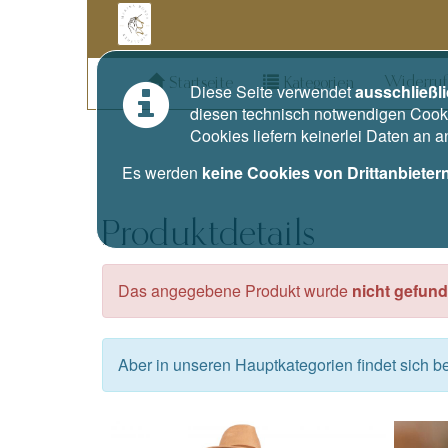
Widerruf
Startseite
Kategorien
Diese Seite verwendet
ausschließl
diesen technisch notwendigen Cooki
Cookies liefern keinerlei Daten an 
Es werden
keine Cookies von Drittanbieter
Produktdetails
Das angegebene Produkt wurde
nicht gefund
Aber in unseren Hauptkategorien findet sich 