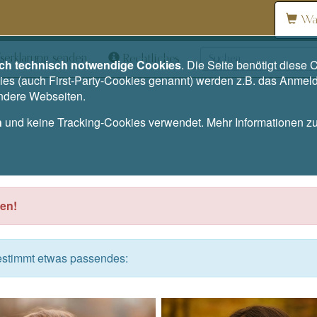
Wa
serklärung senden
Rechtliches
ich technisch notwendige Cookies
. Die Seite benötigt dies
es (auch First-Party-Cookies genannt) werden z.B. das Anmel
andere Webseiten.
n
und keine Tracking-Cookies verwendet. Mehr Informationen 
en!
bestimmt etwas passendes: