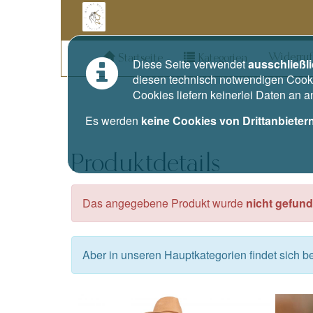
Widerruf
Startseite
Kategorien
Diese Seite verwendet
ausschließl
diesen technisch notwendigen Cooki
Cookies liefern keinerlei Daten an 
Es werden
keine Cookies von Drittanbieter
Produktdetails
Das angegebene Produkt wurde
nicht gefund
Aber in unseren Hauptkategorien findet sich 