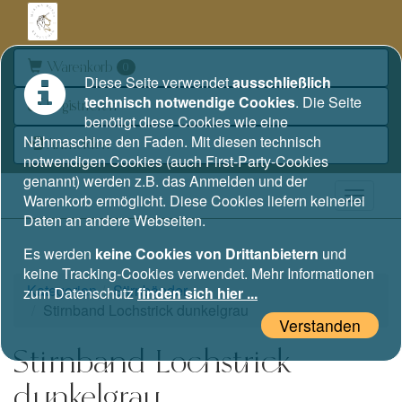
Warenkorb
0
Diese Seite verwendet
ausschließlich
technisch notwendige Cookies
. Die Seite
Registrieren
benötigt diese Cookies wie eine
Nähmaschine den Faden. Mit diesen technisch
Anmelden
notwendigen Cookies (auch First-Party-Cookies
genannt) werden z.B. das Anmelden und der
Warenkorb ermöglicht. Diese Cookies liefern keinerlei
Daten an andere Webseiten.
Es werden
keine Cookies von Drittanbietern
und
keine Tracking-Cookies verwendet. Mehr Informationen
Kategorien
Stirnbänder
zum Datenschutz
finden sich hier ...
Stirnband Lochstrick dunkelgrau
Verstanden
Stirnband Lochstrick
dunkelgrau